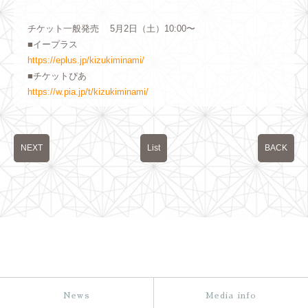
チケット一般発売 5月2日（土）10:00〜
■イープラス
https://eplus.jp/kizukiminami/
■チケットぴあ
https://w.pia.jp/t/kizukiminami/
NEXT
List
BACK
News
Media info