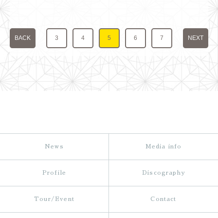
BACK
3
4
5
6
7
NEXT
News
Media info
Profile
Discography
Tour/Event
Contact