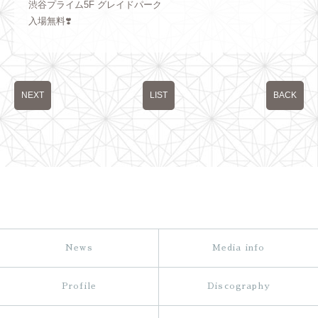
渋谷プライム5F グレイドパーク
入場無料❣️
NEXT
LIST
BACK
News
Media info
Profile
Discography