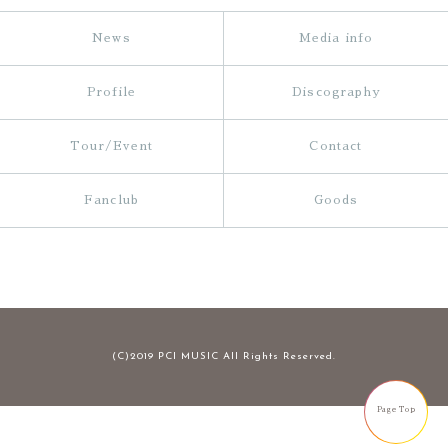
News
Media info
Profile
Discography
Tour/Event
Contact
Fanclub
Goods
(C)2019 PCI MUSIC All Rights Reserved.
Page Top