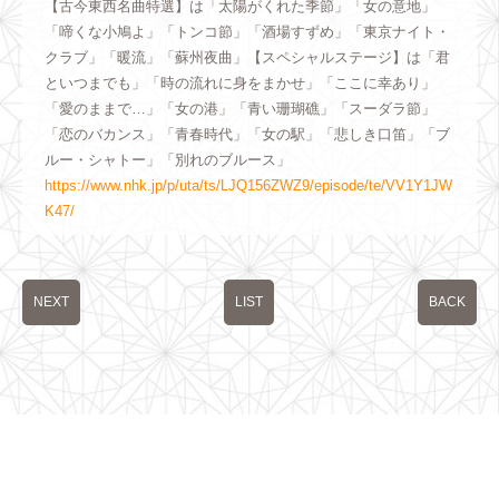
【古今東西名曲特選】は「太陽がくれた季節」「女の意地」
「啼くな小鳩よ」「トンコ節」「酒場すずめ」「東京ナイト・
クラブ」「暖流」「蘇州夜曲」【スペシャルステージ】は「君
といつまでも」「時の流れに身をまかせ」「ここに幸あり」
「愛のままで…」「女の港」「青い珊瑚礁」「スーダラ節」
「恋のバカンス」「青春時代」「女の駅」「悲しき口笛」「ブ
ルー・シャトー」「別れのブルース」
https://www.nhk.jp/p/uta/ts/LJQ156ZWZ9/episode/te/VV1Y1JW
K47/
NEXT
LIST
BACK