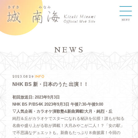
NEWS
2023.08.29
INFO
NHK BS 新・日本のうた 出演！！
初回放送日: 2023年9月3日
NHK BS P/BS4K 2023年9月3日 午後7:30-午後9:00
▽人気企画・カラオケ演歌塾&新曲満載!大月・純烈・丘
純烈＆丘がカラオケでスターになれる秘訣を伝授！誰もが知る
名曲や盛り上がる歌が満載！大月みやこが二人！？「女の駅」
で不思議なデュエットも。新曲もたっぷり８曲披露！今回の