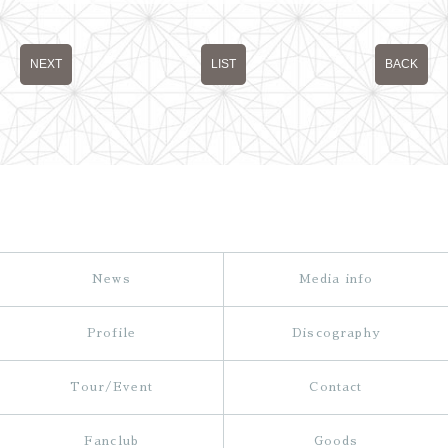
NEXT
LIST
BACK
News
Media info
Profile
Discography
Tour/Event
Contact
Fanclub
Goods