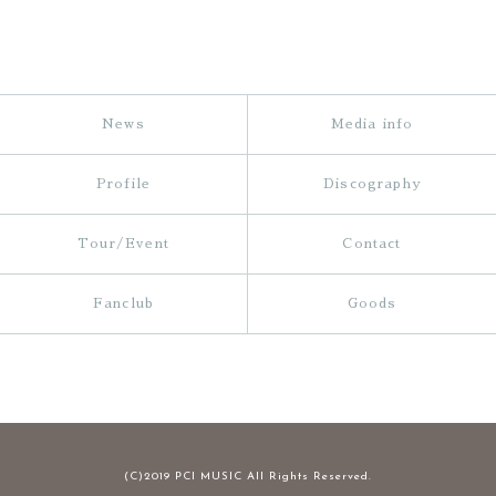
News
Media info
Profile
Discography
Tour/Event
Contact
Fanclub
Goods
(C)2019 PCI MUSIC All Rights Reserved.