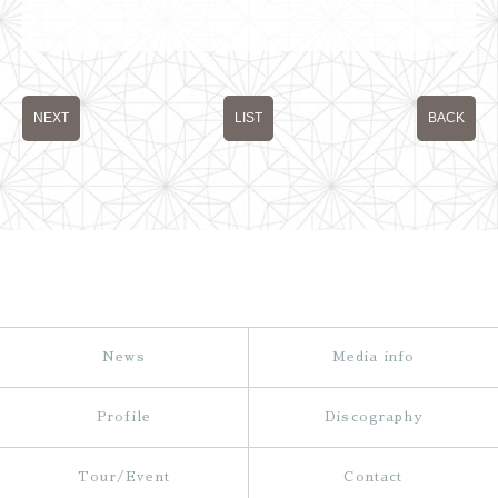
NEXT
LIST
BACK
News
Media info
Profile
Discography
Tour/Event
Contact