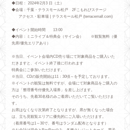
◆日程： 2024年2月3 日（土）
◆会場：千葉・テラスモール松戸 2Fこもれびステージ
アクセス・駐車場 | テラスモール松戸 (terracemall.com)
◆イベント開始時間 13:00
◆内容：ミニライブ＆特典会（サイン会） ※観覧無料（優
先席/優先エリアあり）
※当日、イベント会場内CD売り場にて対象商品をご購入いた
だきますと、イベント終了後に行われます
特典会にご参加いただけます。
※当日、CDの販売開始は11：30頃～を予定しております。
※イベントの観覧は無料ですが、会場にて対象商品をご購入の
方は「整理番号付優先入場券」を差し上げます。
そのうち、先着30名様のみご着席いただいてご覧いただけま
す。
お席はなくなり次第終了となりますが、席が無くなった場合
は、立ち見観覧エリアに優先的にご入場いただけます。
（着席番号は1～30で、番号はランダム配布となります）
※お会計は現金とPayPayのみ。各種クレジットカード、電子