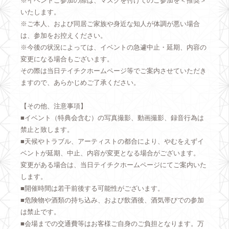
※イベントご参加の際は、マスクを付けてのご参加を＜推奨＞
いたします。
※ご本人、および同居ご家族や身近な知人が体調が悪い場合
は、参加をお控えください。
※今後の状況によっては、イベントの急遽中止・延期、内容の
変更になる場合もございます。
その際は当日テイチクホームページ等でご案内させていただき
ますので、あらかじめご了承ください。
【その他、注意事項】
■イベント（特典会含む）の写真撮影、動画撮影、録音行為は
禁止と致します。
■天候やトラブル、アーティストの都合により、やむをえずイ
ベントが延期、中止、内容が変更となる場合がございます。
変更がある場合は、当日テイチクホームページにてご案内いた
します。
■開催時間は若干前後する可能性がございます。
■危険物や酒類の持ち込み、および飲酒後、酒気帯びでの参加
は禁止です。
■会場までの交通費等はお客様ご自身のご負担となります。万