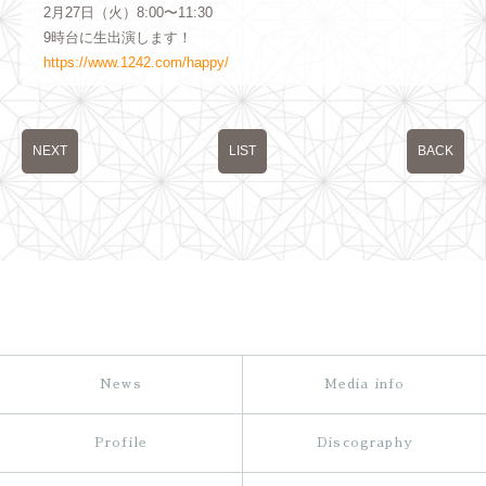
2月27日（火）8:00〜11:30
9時台に生出演します！
https://www.1242.com/happy/
NEXT
LIST
BACK
News
Media info
Profile
Discography