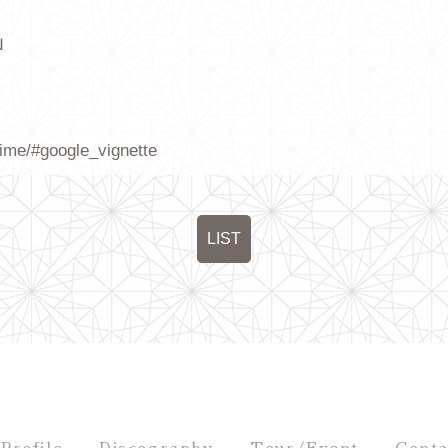
」
time/#google_vignette
LIST