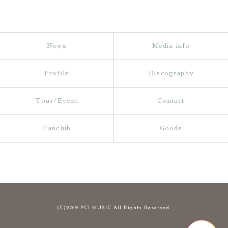
News
Media info
Profile
Discography
Tour/Event
Contact
Fanclub
Goods
(C)2019 PCI MUSIC All Rights Reserved.