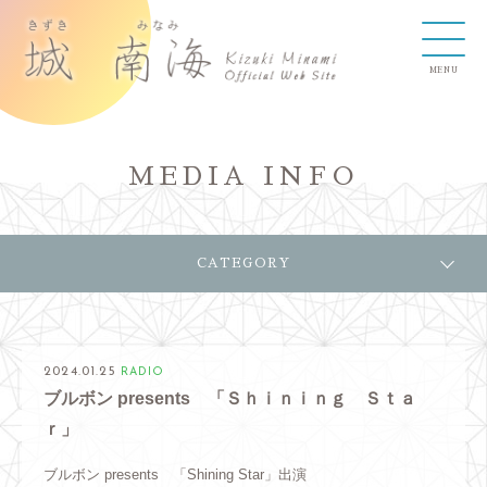
MEDIA INFO
CATEGORY
2024.01.25
RADIO
ブルボン presents 「Ｓｈｉｎｉｎｇ Ｓｔａ
ｒ」
ブルボン presents 「Shining Star」出演