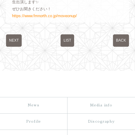
生出演します✨
ぜひお聞きください！
https://www.fmnorth.co.jp/moveonup/
NEXT
LIST
BACK
News
Media info
Profile
Discography