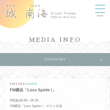
MEDIA INFO
CATEGORY
2023.08.24
RADIO
FM横浜「Loco Spirits !」
9/8(金)26:00～26:30
FM横浜「Loco Spirits !」ゲスト出演