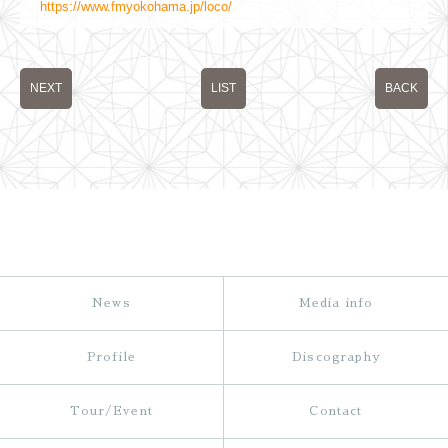
https://www.fmyokohama.jp/loco/
NEXT
LIST
BACK
News
Media info
Profile
Discography
Tour/Event
Contact