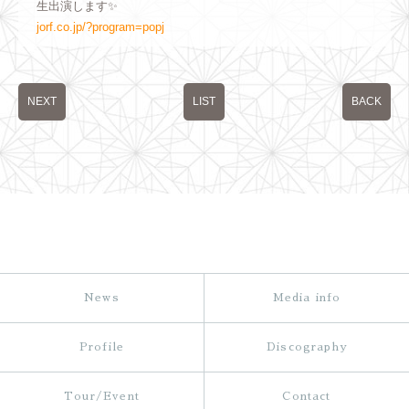
生出演します✨
jorf.co.jp/?program=popj
NEXT
LIST
BACK
News
Media info
Profile
Discography
Tour/Event
Contact