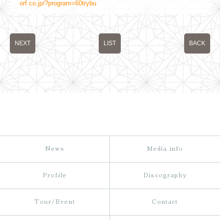
orf.co.jp/?program=60trybu
NEXT
LIST
BACK
News
Media info
Profile
Discography
Tour/Event
Contact