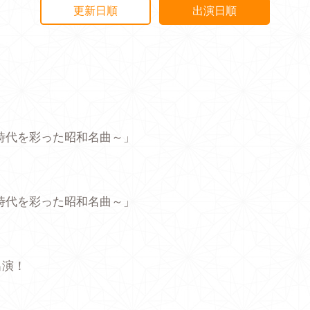
更新日順
出演日順
時代を彩った昭和名曲～」
時代を彩った昭和名曲～」
出演！