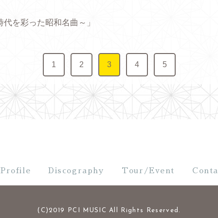
時代を彩った昭和名曲～」
1
2
3
4
5
Profile
Discography
Tour/Event
Conta
(C)2019 PCI MUSIC All Rights Reserved.