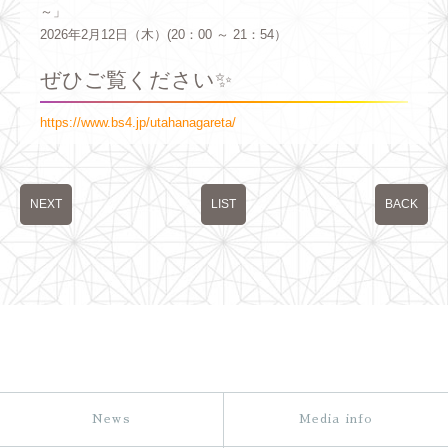
～」
2026年2月12日（木）(20：00 ～ 21：54）
ぜひご覧ください✨
https://www.bs4.jp/utahanagareta/
NEXT
LIST
BACK
News
Media info