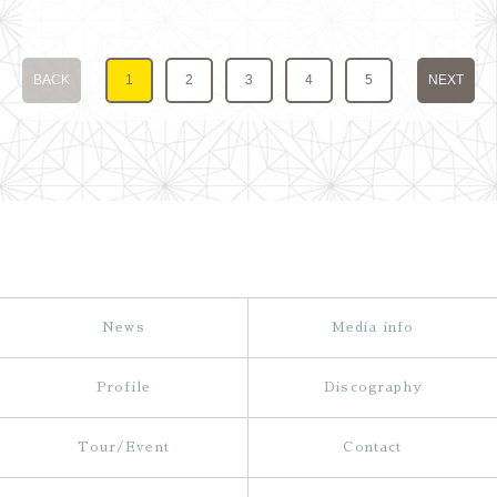
BACK
1
2
3
4
5
NEXT
News
Media info
Profile
Discography
Tour/Event
Contact