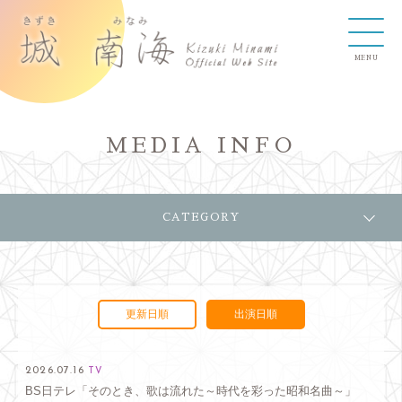
MEDIA INFO
CATEGORY
更新日順
出演日順
2026.07.16
TV
BS日テレ「そのとき、歌は流れた～時代を彩った昭和名曲～」