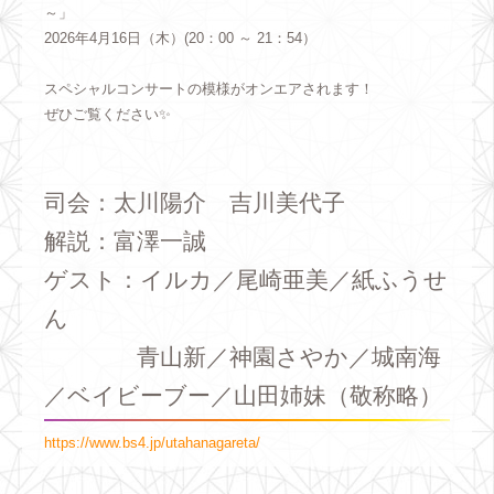
～」
2026年4月16日（木）(20：00 ～ 21：54）
スペシャルコンサートの模様がオンエアされます！
ぜひご覧ください✨
司会：太川陽介 吉川美代子
解説：富澤一誠
ゲスト：イルカ／尾崎亜美／紙ふうせ
ん
青山新／神園さやか／城南海
／ベイビーブー／山田姉妹（敬称略）
https://www.bs4.jp/utahanagareta/