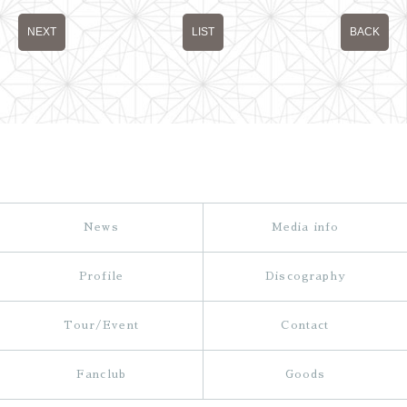
NEXT
LIST
BACK
News
Media info
Profile
Discography
Tour/Event
Contact
Fanclub
Goods