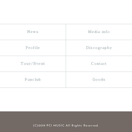
News
Media info
Profile
Discography
Tour/Event
Contact
Fanclub
Goods
(C)2019 PCI MUSIC All Rights Reserved.