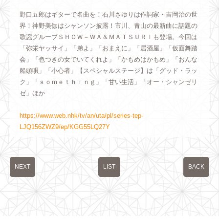
野口五郎はギターで名曲を！石川さゆりは作詞家・吉岡治の世
界！神野美伽はシャンソン披露！市川、青山の最新曲に話題の
歌謡グループＳＨＯＷ－ＷＡ＆ＭＡＴＳＵＲＩも登場。今回は
「弥栄ヤッサイ」「弟よ」「おまえに」「居酒屋」「仮面舞踏
会」「色つきの女でいてくれよ」「かもめはかもめ」「おんな
船頭唄」「小心者」【スペシャルステージ】は「グッド・ラッ
ク」「ｓｏｍｅｔｈｉｎｇ」「甘い生活」「オー・シャンゼリ
ゼ」ほか
https://www.web.nhk/tv/an/uta/pl/series-tep-
LJQ156ZWZ9/ep/KGG55LQ27Y
NEXT
LIST
BACK