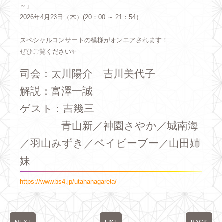
～」
2026年4月23日（木）(20：00 ～ 21：54）
スペシャルコンサートの模様がオンエアされます！
ぜひご覧ください✨
司会：太川陽介 吉川美代子
解説：富澤一誠
ゲスト：吉幾三
青山新／神園さやか／城南海
／羽山みずき／ベイビーブー／
山田姉
妹
https://www.bs4.jp/utahanagareta/