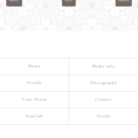
NEXT
LIST
BACK
News
Media info
Profile
Discography
Tour/Event
Contact
Fanclub
Goods