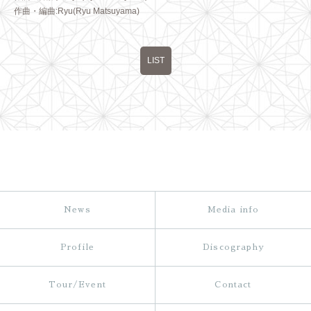
作曲・編曲:Ryu(Ryu Matsuyama)
LIST
News
Media info
Profile
Discography
Tour/Event
Contact