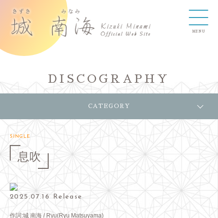
DISCOGRAPHY
CATEGORY
SINGLE
息吹
2025.07.16 Release
作詞:城 南海 / Ryu(Ryu Matsuyama)